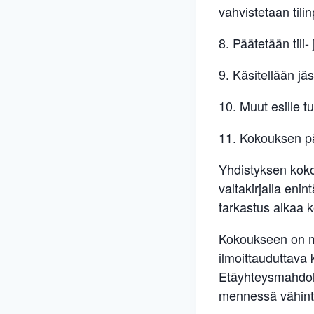
vahvistetaan tili
8. Päätetään tili
9. Käsitellään jä
10. Muut esille t
11. Kokouksen p
Yhdistyksen koko
valtakirjalla eni
tarkastus alkaa k
Kokoukseen on mah
ilmoittauduttava
Etäyhteysmahdoll
mennessä vähintä