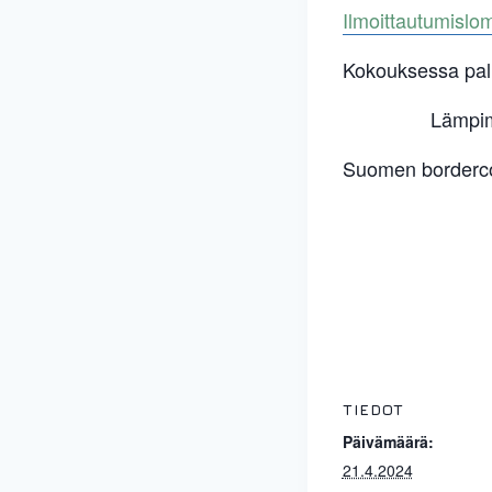
Ilmoittautumislo
Kokouksessa pa
Lämpim
Suomen bordercoll
TIEDOT
Päivämäärä:
21.4.2024