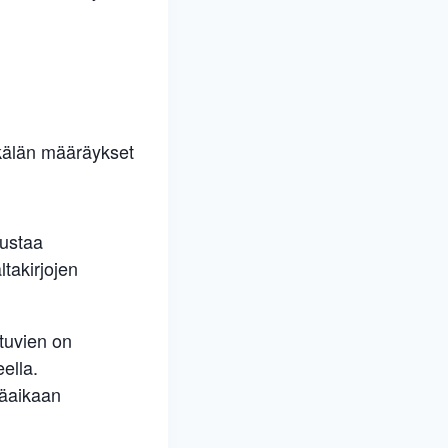
ykälän määräykset
dustaa
ltakirjojen
tuvien on
ella.
räaikaan