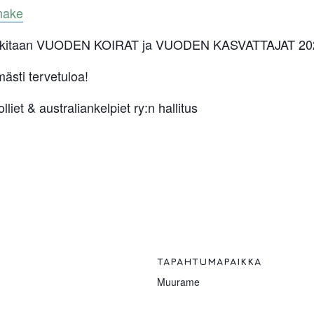
make
lkitaan VUODEN KOIRAT ja VUODEN KASVATTAJAT 20
ästi tervetuloa!
iet & australiankelpiet ry:n hallitus
TAPAHTUMAPAIKKA
Muurame