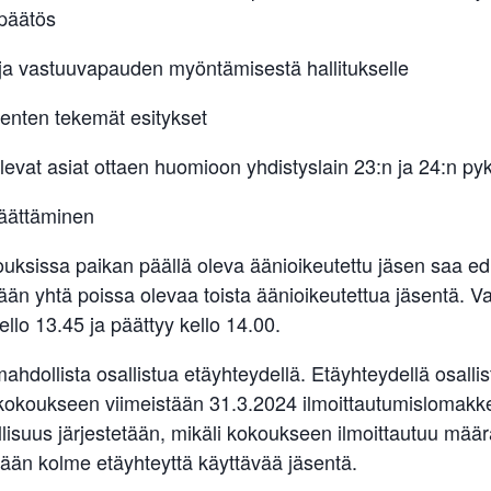
npäätös
- ja vastuuvapauden myöntämisestä hallitukselle
senten tekemät esitykset
ulevat asiat ottaen huomioon yhdistyslain 23:n ja 24:n p
äättäminen
uksissa paikan päällä oleva äänioikeutettu jäsen saa e
ntään yhtä poissa olevaa toista äänioikeutettua jäsentä. Va
ello 13.45 ja päättyy kello 14.00.
dollista osallistua etäyhteydellä. Etäyhteydellä osallis
 kokoukseen viimeistään 31.3.2024 ilmoittautumislomakke
isuus järjestetään, mikäli kokoukseen ilmoittautuu mää
än kolme etäyhteyttä käyttävää jäsentä.