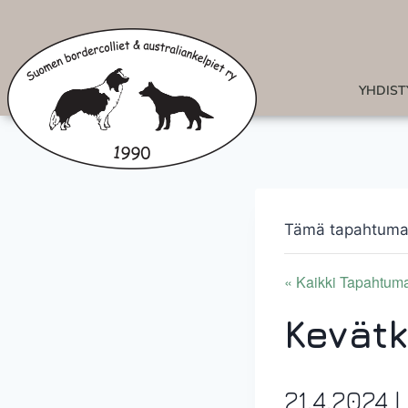
YHDIST
Tämä tapahtuma
« Kaikki Tapahtum
Kevät
21.4.2024 |