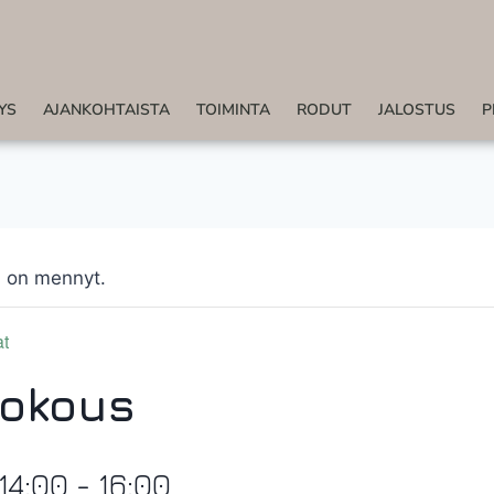
YS
AJANKOHTAISTA
TOIMINTA
RODUT
JALOSTUS
P
 on mennyt.
at
kokous
 14:00
-
16:00