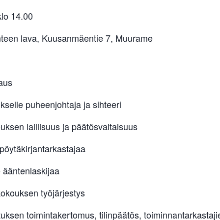
klo 14.00
inteen lava, Kuusanmäentie 7, Muurame
aus
kselle puheenjohtaja ja sihteeri
ksen laillisuus ja päätösvaltaisuus
 pöytäkirjantarkastajaa
e ääntenlaskijaa
okouksen työjärjestys
ituksen toimintakertomus, tilinpäätös, toiminnantarkastaji